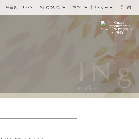
料金表
Q & A
INg+について
NEWS
Instagram
予 約