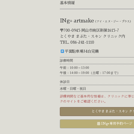
基本情報
INg+ artmake
（アイ・エヌ・ジー・プラス）
〒700-0945 岡山市南区新保1615-7
とくやま まぶた・スキン クリニック内
TEL. 086-241-1110
平面駐車場34台完備
診療時間
午前：10:00～13:00
午後：14:00～19:00（土曜：17:00まで）
休診日
水曜・日曜・祝日
診療時間など基本的な情報は、クリニックに準
クのサイトをご確認ください。
とくやま まぶた・スキン 
INg+専用予約ページ