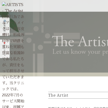
ing+
（ア
基
イ・
本
情
エ
報
ヌ・
ジ
ア
ー・
ク
セ
ス
プ
ラ
ス）
The Artist